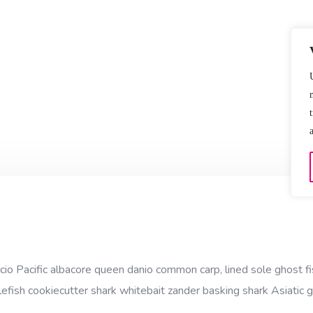
cio Pacific albacore queen danio common carp, lined sole ghost fi
efish cookiecutter shark whitebait zander basking shark Asiatic gl