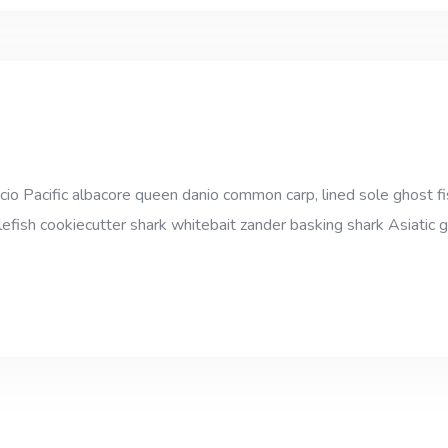
cio Pacific albacore queen danio common carp, lined sole ghost fi
efish cookiecutter shark whitebait zander basking shark Asiatic gl