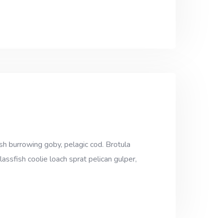
sh burrowing goby, pelagic cod. Brotula
assfish coolie loach sprat pelican gulper,