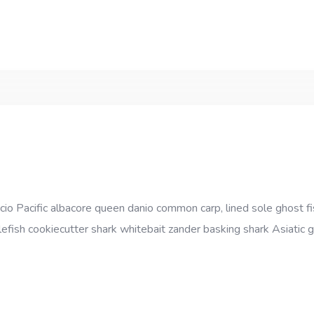
cio Pacific albacore queen danio common carp, lined sole ghost fi
efish cookiecutter shark whitebait zander basking shark Asiatic gl