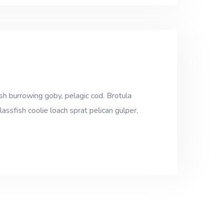
sh burrowing goby, pelagic cod. Brotula
assfish coolie loach sprat pelican gulper,