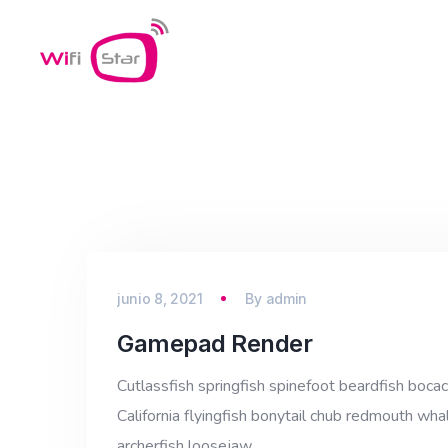
junio 8, 2021
By
admin
Gamepad Render
Cutlassfish springfish spinefoot beardfish bocac
California flyingfish bonytail chub redmouth whal
archerfish loosejaw…