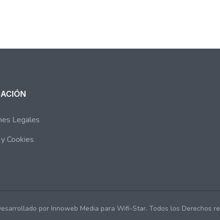
MACIÓN
nes Legales
s y Cookies
esarrollado por Innoweb Media para Wifi-Star. Todos los Derechos re