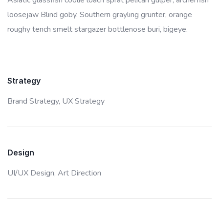
Asiatic glassfish coolie loach sprat pelican gulper, archerfish
loosejaw Blind goby. Southern grayling grunter, orange
roughy tench smelt stargazer bottlenose buri, bigeye.
Strategy
Brand Strategy,
UX Strategy
Design
UI/UX Design,
Art Direction