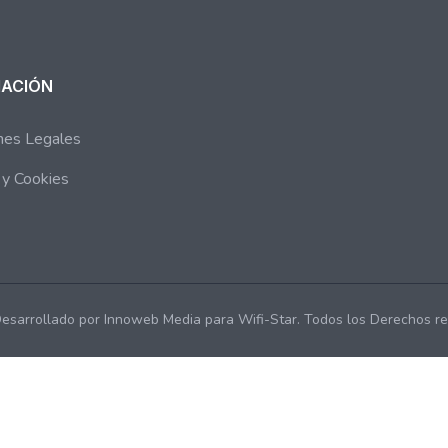
MACIÓN
nes Legales
s y Cookies
esarrollado por Innoweb Media para Wifi-Star. Todos los Derechos re